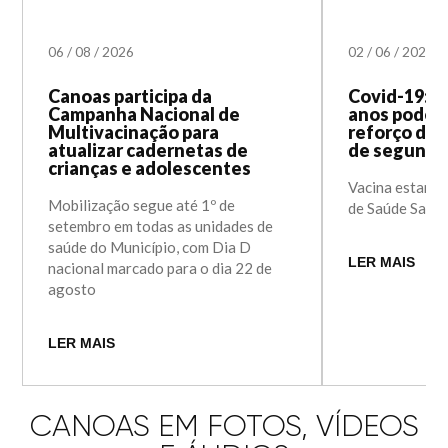
06
/
08
/
2026
02
/
06
/
2023
Canoas participa da
Covid-19: cr
Campanha Nacional de
anos podem
Multivacinação para
reforço da 
atualizar cadernetas de
de segunda-
crianças e adolescentes
Vacina estará 
Mobilização segue até 1º de
de Saúde Santa
setembro em todas as unidades de
saúde do Município, com Dia D
LER MAIS
nacional marcado para o dia 22 de
agosto
LER MAIS
CANOAS EM FOTOS, VÍDEOS