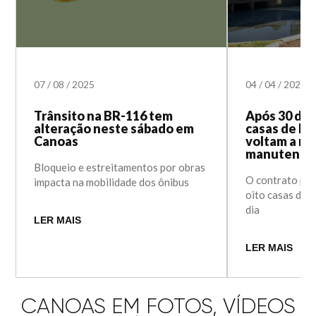
07
/
08
/
2025
04
/
04
/
2024
Trânsito na BR-116 tem
Após 30 dia
alteração neste sábado em
casas de b
Canoas
voltam a re
manutençã
Bloqueio e estreitamentos por obras
O contrato pr
impacta na mobilidade dos ônibus
oito casas de 
dia
LER MAIS
LER MAIS
CANOAS EM FOTOS, VÍDEOS