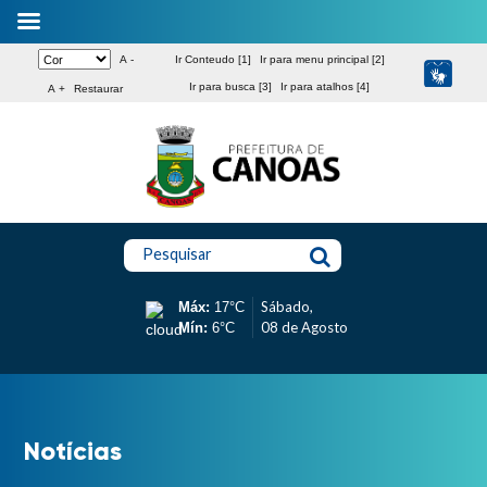
A -
Ir Conteudo [1]
Ir para menu principal [2]
Ir para busca [3]
Ir para atalhos [4]
A +
Restaurar
Pesquisar
Sábado,
Máx:
17°C
08 de Agosto
Mín:
6°C
Notícias