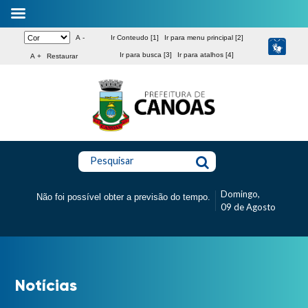
A -
Ir Conteudo [1]
Ir para menu principal [2]
Ir para busca [3]
Ir para atalhos [4]
A +
Restaurar
Pesquisar
Domingo,
Não foi possível obter a previsão do tempo.
09 de Agosto
Notícias