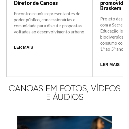
Diretor de Canoas
promovida e
Braskem
Encontro reuniu representantes do
Projeto desen
poder público, concessionárias e
com a Secretar
comunidade para discutir propostas
Educação levou
voltadas ao desenvolvimento urbano
biodiversidade
consumo consci
LER MAIS
1º ao 5º ano
LER MAIS
CANOAS EM FOTOS, VÍDEOS
E ÁUDIOS