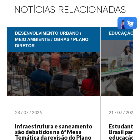
NOTÍCIAS RELACIONADAS
DESENVOLVIMENTO URBANO /
EDUCAÇÃO
MEIO AMBIENTE / OBRAS / PLANO
DIRETOR
28
/
07
/
2026
21
/
07
/
2026
Infraestrutura e saneamento
Estudantes
são debatidos na 6ª Mesa
Brasil part
Temática da revisão do Plano
educação a