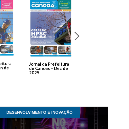
Jornal Da Prefeitura
De Canoas Prestaçã
eitura
Jornal da Prefeitura
de Contas – Edição 1
an de
de Canoas – Dez de
2025
DESENVOLVIMENTO E INOVAÇÃO