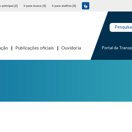
 principal [2]
Ir para busca [3]
Ir para atalhos [4]
Pesquisa
Portal da Trans
ação
Publicações oficiais
Ouvidoria