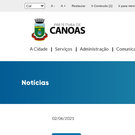
A -
A +
Restaurar
Ir Conteudo [1]
Ir para menu
A Cidade
Serviços
Administração
Comunic
Notícias
02
/
06
/
2021