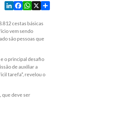
LinkedIn
Facebook
WhatsApp
X
Share
3.812 cestas básicas
fício vem sendo
lado são pessoas que
e o principal desafio
ssão de auxiliar a
il tarefa”, revelou o
, que deve ser