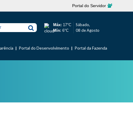
Portal do Servidor
Sábado,
Máx:
17°C
r
08 de Agosto
Mín:
6°C
parência
Portal do Desenvolvimento
Portal da Fazenda