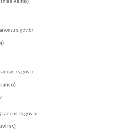
thias Velho)
anoas.rs.gov.br
i)
canoas.rs.gov.br
Branco)
7
@canoas.rs.gov.br
uviras)