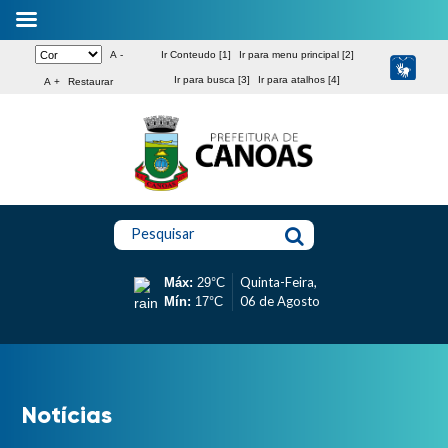
A -
Ir Conteudo [1]
Ir para menu principal [2]
Ir para busca [3]
Ir para atalhos [4]
A +
Restaurar
Pesquisar
Quinta-Feira,
Máx:
29°C
06 de Agosto
Mín:
17°C
Notícias