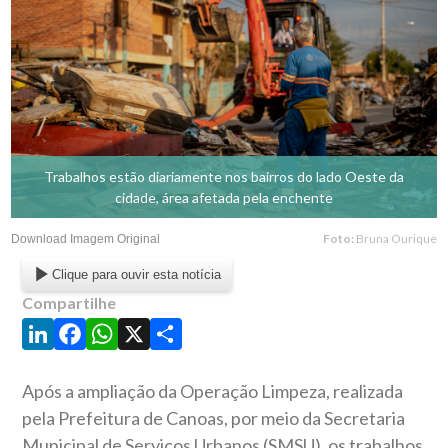
Trabalhos estão diariamente nos bairros do lado Oeste da
cidade, área afetada pela enchente
Foto:
Bruna Ourique
Download Imagem Original
Clique para ouvir esta notícia
Compartilhe
LinkedIn
Facebook
WhatsApp
X
Share
Após a ampliação da Operação Limpeza, realizada
pela Prefeitura de Canoas, por meio da Secretaria
Municipal de Serviços Urbanos (SMSU), os trabalhos