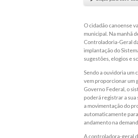
O cidadão canoense va
municipal. Na manhã de
Controladoria-Geral da
implantação do Sistem
sugestões, elogios e so
Sendo a ouvidoria um c
vem proporcionar um g
Governo Federal, o sis
poderá registrar a sua
a movimentação do pro
automaticamente para e
andamento na demanda”
A controladora-geral d