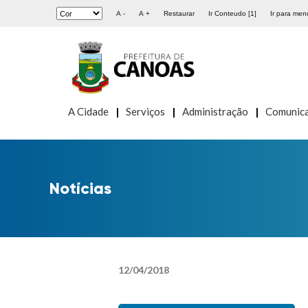
A -
A +
Restaurar
Ir Conteudo [1]
Ir para menu
A Cidade
Serviços
Administração
Comunic
Notícias
12
/
04
/
2018