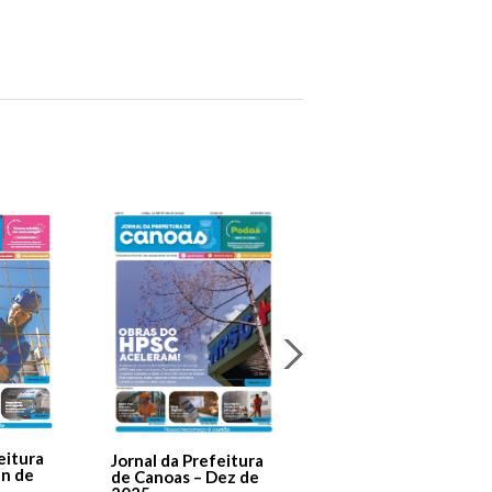
Jornal Da Prefeitura
De Canoas Prestaçã
eitura
Jornal da Prefeitura
de Contas – Edição 1
an de
de Canoas – Dez de