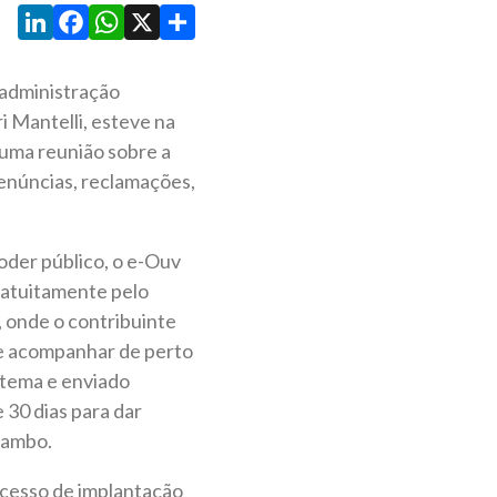
LinkedIn
Facebook
WhatsApp
X
Share
 administração
i Mantelli, esteve na
 uma reunião sobre a
enúncias, reclamações,
oder público, o e-Ouv
ratuitamente pelo
, onde o contribuinte
ode acompanhar de perto
stema e enviado
30 dias para dar
Rambo.
ocesso de implantação