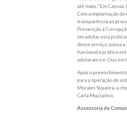
até maio. “Em Canoas, 
Com a implantação do e
transparência ao proc
Prevenção à Corrupção
em adotar esta prátic
desse serviço, passa a
funcional e prático ent
adotaram o e-Ouv em t
Após o preenchimento 
para a operação do si
Morales Siqueira, a che
Carla Mazzarino.
Assessoria de Comun