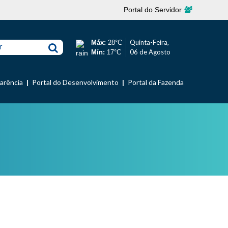
Portal do Servidor
Quinta-Feira,
Máx:
28°C
r
06 de Agosto
Mín:
17°C
parência
Portal do Desenvolvimento
Portal da Fazenda