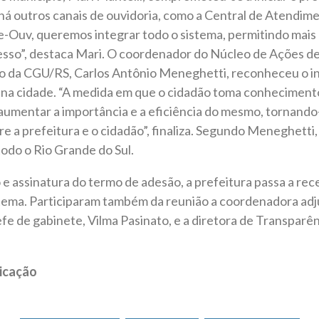
há outros canais de ouvidoria, como a Central de Atendim
-Ouv, queremos integrar todo o sistema, permitindo mais 
esso”, destaca Mari. O coordenador do Núcleo de Ações de
 da CGU/RS, Carlos Antônio Meneghetti, reconheceu o in
a na cidade. “A medida em que o cidadão toma conhecimen
 aumentar a importância e a eficiência do mesmo, tornando
re a prefeitura e o cidadão”, finaliza. Segundo Meneghetti,
odo o Rio Grande do Sul.
e assinatura do termo de adesão, a prefeitura passa a re
stema. Participaram também da reunião a coordenadora ad
fe de gabinete, Vilma Pasinato, e a diretora de Transparên
icação