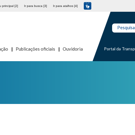
 principal [2]
Ir para busca [3]
Ir para atalhos [4]
Pesquisa
Portal da Trans
ação
Publicações oficiais
Ouvidoria