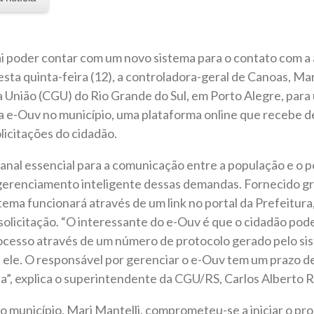
i poder contar com um novo sistema para o contato com a
sta quinta-feira (12), a controladora-geral de Canoas, Mar
 União (CGU) do Rio Grande do Sul, em Porto Alegre, para
a e-Ouv no município, uma plataforma online que recebe d
licitações do cidadão.
anal essencial para a comunicação entre a população e o p
erenciamento inteligente dessas demandas. Fornecido g
tema funcionará através de um link no portal da Prefeitura
 solicitação. “O interessante do e-Ouv é que o cidadão p
cesso através de um número de protocolo gerado pelo si
le. O responsável por gerenciar o e-Ouv tem um prazo de 
, explica o superintendente da CGU/RS, Carlos Alberto 
o município, Mari Mantelli, comprometeu-se a iniciar o pr