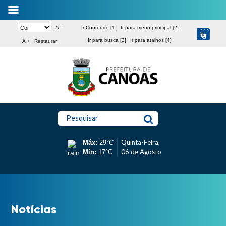
A -
Ir Conteudo [1]
Ir para menu principal [2]
Ir para busca [3]
Ir para atalhos [4]
A +
Restaurar
Pesquisar
Quinta-Feira,
Máx:
29°C
06 de Agosto
Mín:
17°C
Notícias