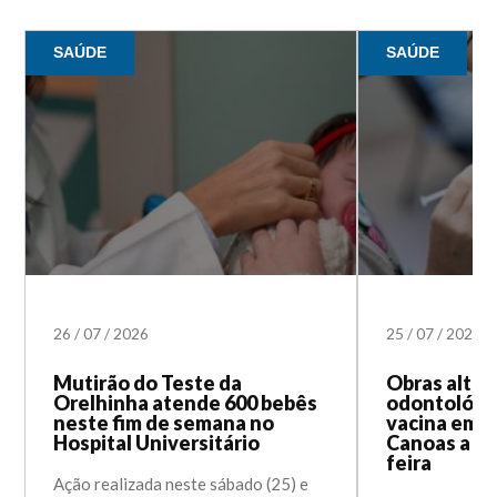
SAÚDE
SAÚDE
26
/
07
/
2026
25
/
07
/
2026
Mutirão do Teste da
Obras alte
Orelhinha atende 600 bebês
odontológic
neste fim de semana no
vacina em 
Hospital Universitário
Canoas a pa
feira
Ação realizada neste sábado (25) e