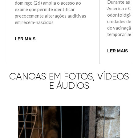
Durante as mel
domingo (26) amplia o acesso ao
América e Cern
exame que permite identificar
odontológicos 
precocemente alterações auditivas
unidades de ref
em recém-nascidos
de vacinação t
temporárias n
LER MAIS
LER MAIS
CANOAS EM FOTOS, VÍDEOS
E ÁUDIOS