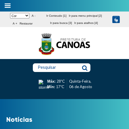
A -
Ir Conteudo [1]
Ir para menu principal [2]
Ir para busca [3]
Ir para atalhos [4]
A +
Restaurar
Pesquisar
Quinta-Feira,
Máx:
28°C
06 de Agosto
Mín:
17°C
Notícias