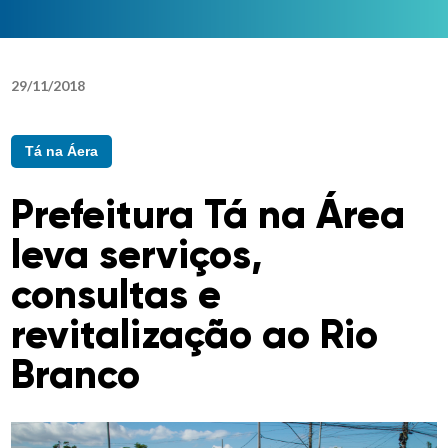
29
/
11
/
2018
Tá na Áera
Prefeitura Tá na Área
leva serviços,
consultas e
revitalização ao Rio
Branco