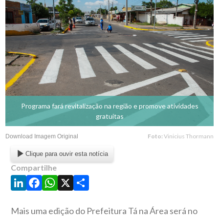
Programa fará revitalização na região e promove atividades
gratuitas
Foto:
Vinicius Thormann
Download Imagem Original
Clique para ouvir esta notícia
Compartilhe
LinkedIn
Facebook
WhatsApp
X
Share
Mais uma edição do Prefeitura Tá na Área será no