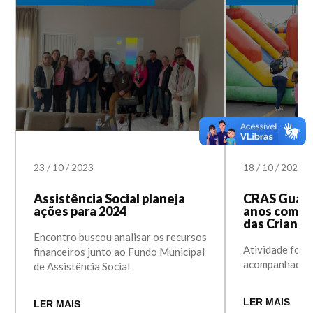
23
/
10
/
2023
18
/
10
/
2023
Assistência Social planeja
CRAS Guajuv
ações para 2024
anos com fe
das Criança
Encontro buscou analisar os recursos
Atividade foi d
financeiros junto ao Fundo Municipal
acompanhadas 
de Assistência Social
LER MAIS
LER MAIS