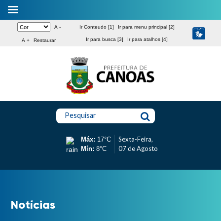
A -
Ir Conteudo [1]
Ir para menu principal [2]
Ir para busca [3]
Ir para atalhos [4]
A +
Restaurar
Pesquisar
Sexta-Feira,
Máx:
17°C
07 de Agosto
Mín:
8°C
Notícias