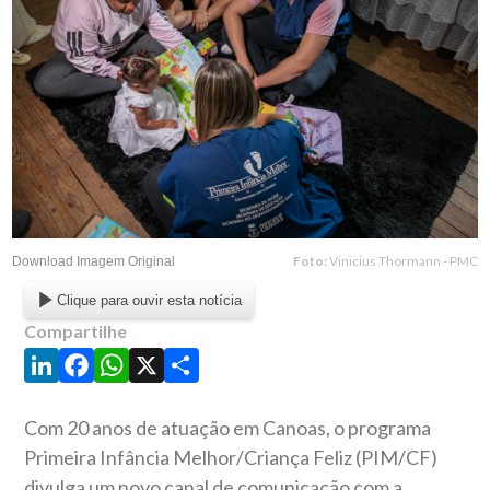
Foto:
Vinicius Thormann - PMC
Download Imagem Original
Clique para ouvir esta notícia
Compartilhe
LinkedIn
Facebook
WhatsApp
X
Share
Com 20 anos de atuação em Canoas, o programa
Primeira Infância Melhor/Criança Feliz (PIM/CF)
divulga um novo canal de comunicação com a