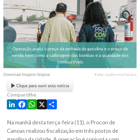
Operação avalia o preço da entrada da gasolina e o preço de
venda, bem como a calibragem das bombas e a qualidade dos
combustíveis
Foto:
Guilherme Pereira
Download Imagem Original
Clique para ouvir esta notícia
Compartilhe
LinkedIn
Facebook
WhatsApp
X
Share
Na manhã desta terça-feira (11), o Procon de
Canoas realizou fiscalização em três postos de
gasolina da cidade. A operação é conjunta com