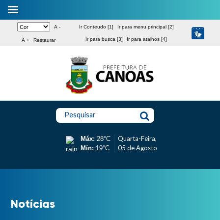
A -
Ir Conteudo [1]
Ir para menu principal [2]
Ir para busca [3]
Ir para atalhos [4]
A +
Restaurar
Pesquisar
Quarta-Feira,
Máx:
28°C
05 de Agosto
Mín:
19°C
Notícias