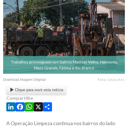
Trabalhos prosseguem nos bairros Mathias Velho, Harmonia,
Mato Grande, Fátima e Rio Branco
Foto:
Juliana Reis
Download Imagem Original
Clique para ouvir esta notícia
Compartilhe
LinkedIn
Facebook
WhatsApp
X
Share
A Operação Limpeza continua nos bairros do lado