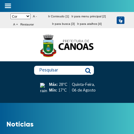
A -
Ir Conteudo [1]
Ir para menu principal [2]
Ir para busca [3]
Ir para atalhos [4]
A +
Restaurar
Pesquisar
Quinta-Feira,
Máx:
28°C
06 de Agosto
Mín:
17°C
Notícias