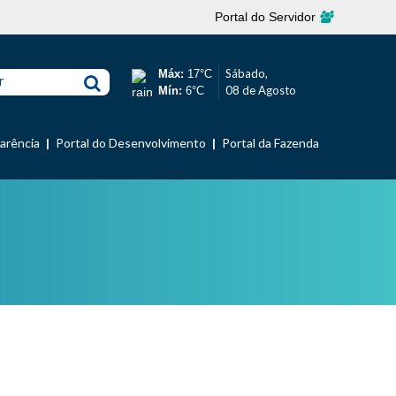
Portal do Servidor
Sábado,
Máx:
17°C
r
08 de Agosto
Mín:
6°C
parência
Portal do Desenvolvimento
Portal da Fazenda