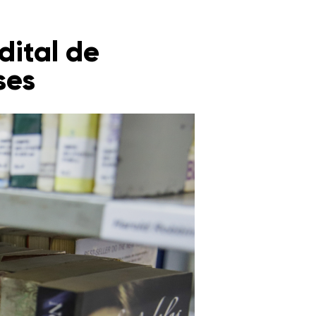
dital de
ses