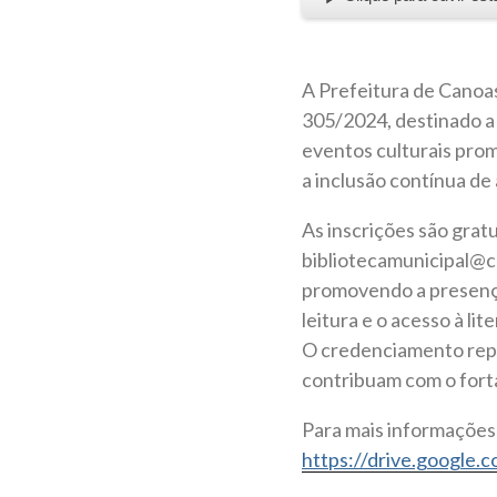
A Prefeitura de Canoas
305/2024, destinado a 
eventos culturais pro
a inclusão contínua de
As inscrições são grat
bibliotecamunicipal@can
promovendo a presença 
leitura e o acesso à lit
O credenciamento repr
contribuam com o forta
Para mais informações 
https://drive.googl