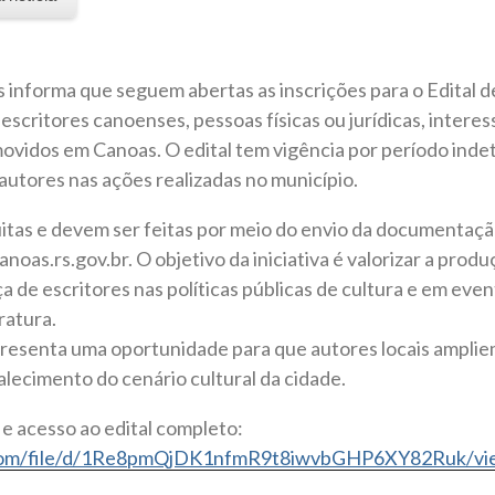
 informa que seguem abertas as inscrições para o Edital 
escritores canoenses, pessoas físicas ou jurídicas, intere
movidos em Canoas. O edital tem vigência por período ind
 autores nas ações realizadas no município.
uitas e devem ser feitas por meio do envio da documentação
oas.rs.gov.br. O objetivo da iniciativa é valorizar a produçã
de escritores nas políticas públicas de cultura e em eve
eratura.
esenta uma oportunidade para que autores locais amplie
lecimento do cenário cultural da cidade.
e acesso ao edital completo:
e.com/file/d/1Re8pmQjDK1nfmR9t8iwvbGHP6XY82Ruk/vi