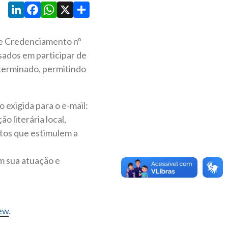
LinkedIn
Facebook
WhatsApp
X
Share
de Credenciamento nº
ssados em participar de
eterminado, permitindo
 exigida para o e-mail:
o literária local,
ntos que estimulem a
m sua atuação e
ew
.