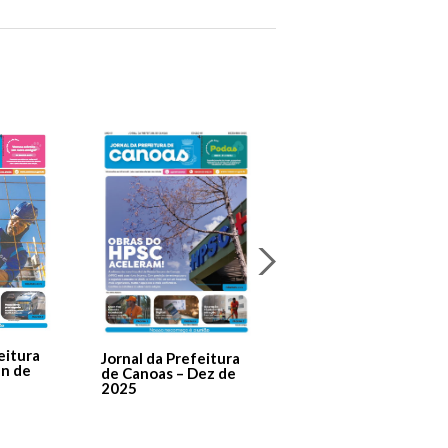
Jornal Da Prefeitura
De Canoas Prestaçã
eitura
Jornal da Prefeitura
de Contas – Edição 1
an de
de Canoas – Dez de
2025