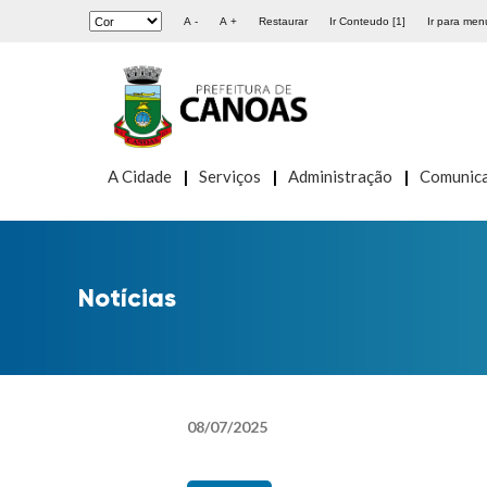
A -
A +
Restaurar
Ir Conteudo [1]
Ir para menu
A Cidade
Serviços
Administração
Comunic
Notícias
08
/
07
/
2025