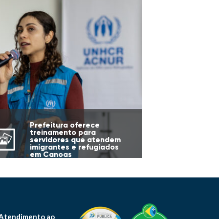
Prefeitura oferece
treinamento para
servidores que atendem
imigrantes e refugiados
em Canoas
 Atendimento ao