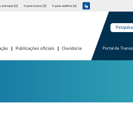
 principal [2]
Ir para busca [3]
Ir para atalhos [4]
Pesquisa
Portal da Trans
ação
Publicações oficiais
Ouvidoria