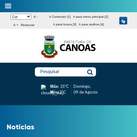
A -
Ir Conteudo [1]
Ir para menu principal [2]
Ir para busca [3]
Ir para atalhos [4]
A +
Restaurar
Pesquisar
Domingo,
Máx:
15°C
09 de Agosto
Mín:
7°C
Notícias