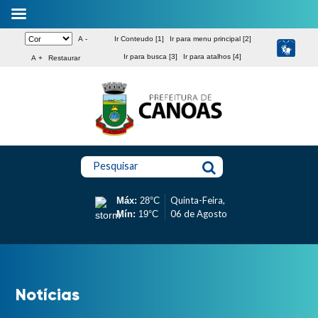
A -
Ir Conteudo [1]
Ir para menu principal [2]
Ir para busca [3]
Ir para atalhos [4]
A +
Restaurar
Pesquisar
Quinta-Feira,
Máx:
28°C
06 de Agosto
Mín:
19°C
Notícias