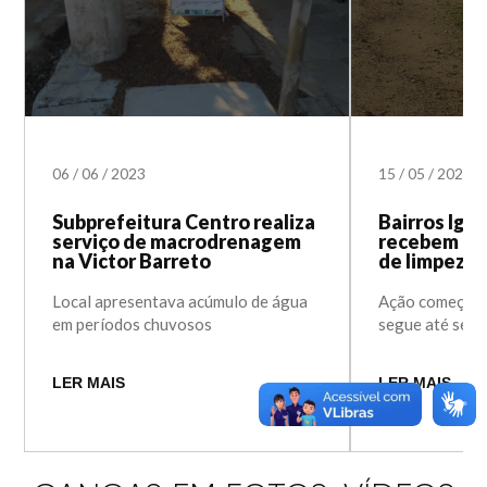
06
/
06
/
2023
15
/
05
/
2023
Subprefeitura Centro realiza
Bairros Igar
serviço de macrodrenagem
recebem op
na Victor Barreto
de limpeza
Local apresentava acúmulo de água
Ação começa ne
em períodos chuvosos
segue até sext
LER MAIS
LER MAIS