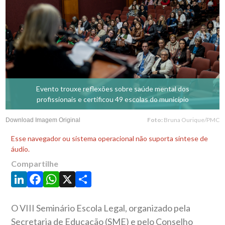
Evento trouxe reflexões sobre saúde mental dos
profissionais e certificou 49 escolas do município
Foto:
Bruna Ourique/PMC
Download Imagem Original
Esse navegador ou sistema operacional não suporta síntese de
áudio.
Compartilhe
LinkedIn
Facebook
WhatsApp
X
Share
O VIII Seminário Escola Legal, organizado pela
Secretaria de Educação (SME) e pelo Conselho