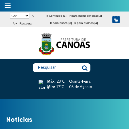
A -
Ir Conteudo [1]
Ir para menu principal [2]
Ir para busca [3]
Ir para atalhos [4]
A +
Restaurar
Pesquisar
Quinta-Feira,
Máx:
28°C
06 de Agosto
Mín:
17°C
Notícias