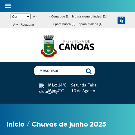
A -
Ir Conteudo [1]
Ir para menu principal [2]
Ir para busca [3]
Ir para atalhos [4]
A +
Restaurar
Pesquisar
Segunda-Feira,
Máx:
14°C
10 de Agosto
Mín:
7°C
Início
/
Chuvas de junho 2025