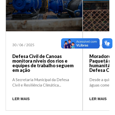
30
/
06
/
2025
20
/
06
/
2025
Defesa Civil de Canoas
Moradores d
monitora níveis dos rios e
Paquetá re
equipes de trabalho seguem
humanitário
em ação
Defesa Civi
A Secretaria Municipal da Defesa
Desde a quinta
Civil e Resiliência Climática...
águas começara
LER MAIS
LER MAIS