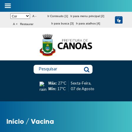
A -
Ir Conteudo [1]
Ir para menu principal [2]
Ir para busca [3]
Ir para atalhos [4]
A +
Restaurar
Pesquisar
Sexta-Feira,
Máx:
27°C
07 de Agosto
Mín:
17°C
Início
/
Vacina