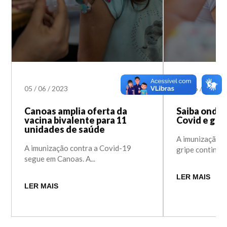
05
/
06
/
2023
02
/
06
/
2023
Canoas amplia oferta da
Saiba onde 
vacina bivalente para 11
Covid e gri
unidades de saúde
A imunização c
A imunização contra a Covid-19
gripe continua 
segue em Canoas. A...
LER MAIS
LER MAIS