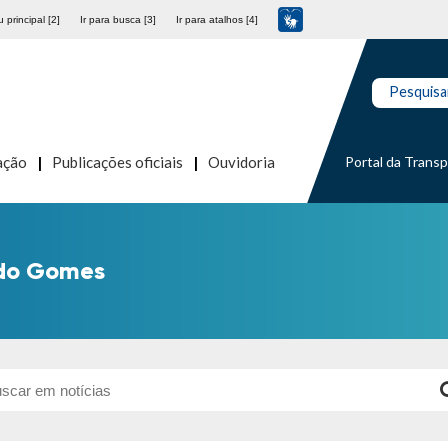
 principal [2]
Ir para busca [3]
Ir para atalhos [4]
Pesquisa
Portal da Trans
ação
Publicações oficiais
Ouvidoria
rdo Gomes