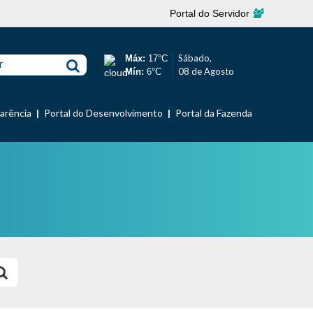
Portal do Servidor
Sábado,
Máx:
17°C
r
08 de Agosto
Mín:
6°C
parência
Portal do Desenvolvimento
Portal da Fazenda