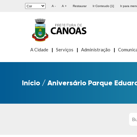
A -
A +
Restaurar
Ir Conteudo [1]
Ir para menu
A Cidade
Serviços
Administração
Comunic
Início
/
Aniversário Parque Edua