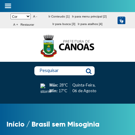
A -
Ir Conteudo [1]
Ir para menu principal [2]
Ir para busca [3]
Ir para atalhos [4]
A +
Restaurar
Pesquisar
Quinta-Feira,
Máx:
28°C
06 de Agosto
Mín:
17°C
Início
/
Brasil sem Misoginia