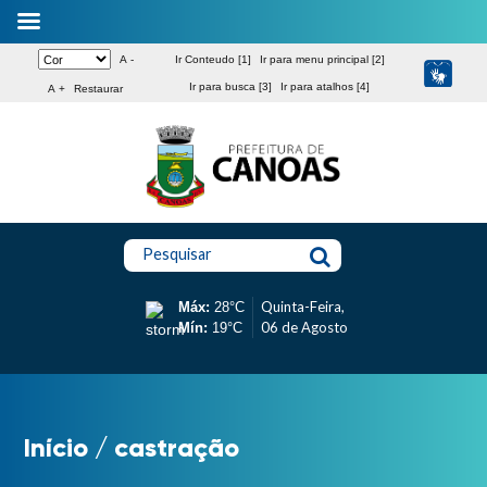
A -
Ir Conteudo [1]
Ir para menu principal [2]
Ir para busca [3]
Ir para atalhos [4]
A +
Restaurar
Pesquisar
Quinta-Feira,
Máx:
28°C
06 de Agosto
Mín:
19°C
Início
/
castração