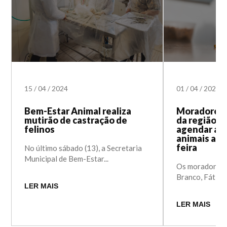
15
/
04
/
2024
01
/
04
/
2024
Bem-Estar Animal realiza
Moradores d
mutirão de castração de
da região 
felinos
agendar as 
animais a pa
feira
No último sábado (13), a Secretaria
Municipal de Bem-Estar...
Os moradores d
Branco, Fátima
LER MAIS
LER MAIS