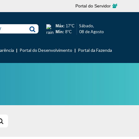
Portal do Servidor
Sábado,
Máx:
17°C
r
08 de Agosto
Mín:
8°C
parência
Portal do Desenvolvimento
Portal da Fazenda