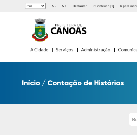
A -
A +
Restaurar
Ir Conteudo [1]
Ir para menu
A Cidade
Serviços
Administração
Comunic
Início
/
Contação de Histórias