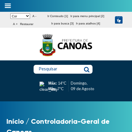
A -
Ir Conteudo [1]
Ir para menu principal [2]
Ir para busca [3]
Ir para atalhos [4]
A +
Restaurar
Pesquisar
Domingo,
Máx:
14°C
09 de Agosto
Mín:
7°C
Início
/
Controladoria-Geral de
Canoas