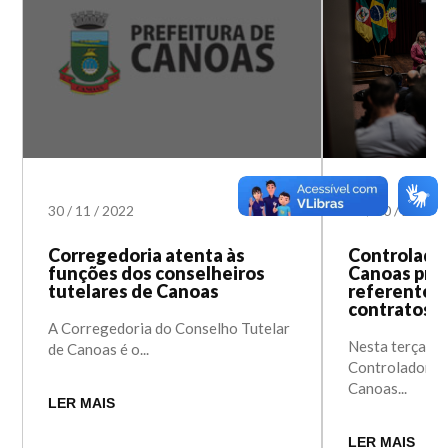
30
/
11
/
2022
18
/
10
/
2022
Corregedoria atenta às
Controlador
funções dos conselheiros
Canoas pro
tutelares de Canoas
referente à
contratos
A Corregedoria do Conselho Tutelar
Nesta terça-fei
de Canoas é o...
Controladoria-
Canoas...
LER MAIS
LER MAIS