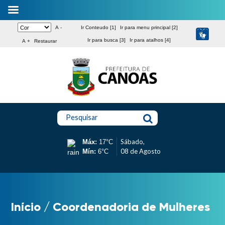
A -
Ir Conteudo [1]
Ir para menu principal [2]
Ir para busca [3]
Ir para atalhos [4]
A +
Restaurar
Pesquisar
Sábado,
Máx:
17°C
08 de Agosto
Mín:
6°C
Início
/
Coordenadoria de Mulheres