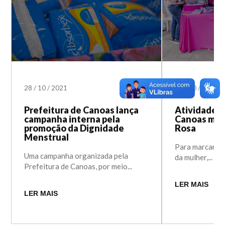
28
/
10
/
2021
18
/
10
/
2021
Prefeitura de Canoas lança
Atividades 
campanha interna pela
Canoas mar
promoção da Dignidade
Rosa
Menstrual
Para marcar o 
Uma campanha organizada pela
da mulher,...
Prefeitura de Canoas, por meio...
LER MAIS
LER MAIS