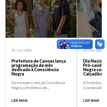
11
/
11
/
2021
27
/
10
/
2021
Prefeitura de Canoas lança
Dia Naciona
programação de mês
Pró-saúde 
dedicado à Consciência
Negra com 
Negra
Calçadão d
Em novembro, mês da Consciência
A Prefeitura d
Negra, a Prefeitura de...
Coordenadoria 
LER MAIS
LER MAIS