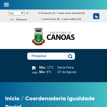
A -
Ir Conteudo [1]
Ir para menu principal [2]
Ir para busca [3]
Ir para atalhos [4]
A +
Restaurar
Pesquisar
Sexta-Feira,
Máx:
17°C
07 de Agosto
Mín:
8°C
Início
/
Coordenadoria Igualdade
Racial