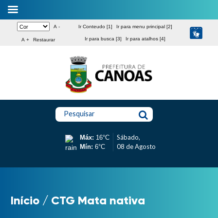
A -
Ir Conteudo [1]
Ir para menu principal [2]
Ir para busca [3]
Ir para atalhos [4]
A +
Restaurar
Pesquisar
Sábado,
Máx:
16°C
08 de Agosto
Mín:
6°C
Início
/
CTG Mata nativa