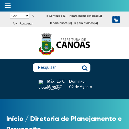
A -
Ir Conteudo [1]
Ir para menu principal [2]
Ir para busca [3]
Ir para atalhos [4]
A +
Restaurar
Pesquisar
Domingo,
Máx:
15°C
09 de Agosto
Mín:
7°C
Início
/
Diretoria de Planejamento e
Prevenção