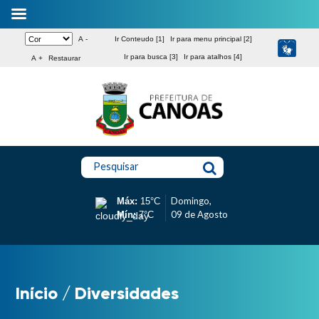
A -
Ir Conteudo [1]
Ir para menu principal [2]
Ir para busca [3]
Ir para atalhos [4]
A +
Restaurar
Pesquisar
Domingo,
Máx:
15°C
09 de Agosto
Mín:
7°C
Início
/
Diversidades