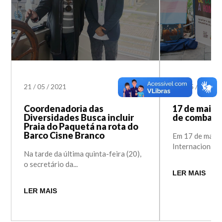
21
/
05
/
2021
17
/
05
/
2021
Coordenadoria das
17 de maio:
Diversidades Busca incluir
de combate
Praia do Paquetá na rota do
Barco Cisne Branco
Em 17 de maio
Internacional de
Na tarde da última quinta-feira (20),
o secretário da...
LER MAIS
LER MAIS