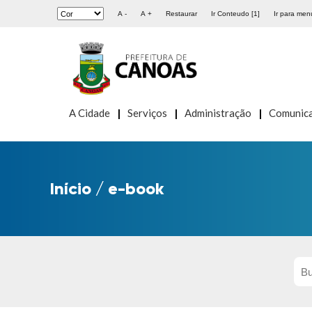
A -
A +
Restaurar
Ir Conteudo [1]
Ir para menu
A Cidade
Serviços
Administração
Comunic
Início
/
e-book