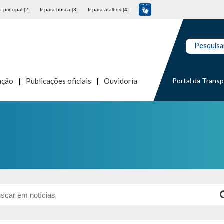
 principal [2]
Ir para busca [3]
Ir para atalhos [4]
Pesquisa
Portal da Trans
ação
Publicações oficiais
Ouvidoria