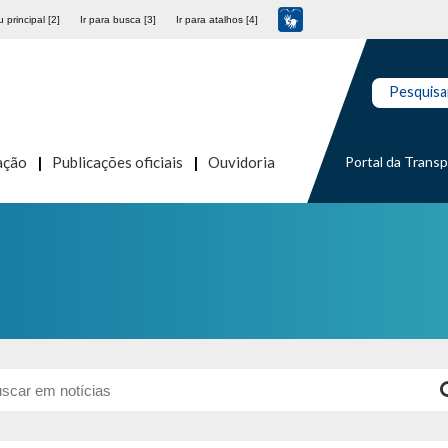
 principal [2]
Ir para busca [3]
Ir para atalhos [4]
Pesquisa
Portal da Trans
ação
Publicações oficiais
Ouvidoria