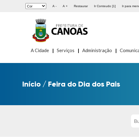
A -
A +
Restaurar
Ir Conteudo [1]
Ir para menu
A Cidade
Serviços
Administração
Comunic
Início
/
Feira do Dia dos Pais