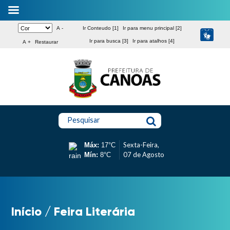
A -
Ir Conteudo [1]
Ir para menu principal [2]
Ir para busca [3]
Ir para atalhos [4]
A +
Restaurar
Pesquisar
Sexta-Feira,
Máx:
17°C
07 de Agosto
Mín:
8°C
Início
/
Feira Literária