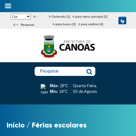
A -
Ir Conteudo [1]
Ir para menu principal [2]
Ir para busca [3]
Ir para atalhos [4]
A +
Restaurar
Pesquisar
Quarta-Feira,
Máx:
28°C
05 de Agosto
Mín:
19°C
Início
/
Férias escolares