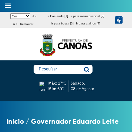
A -
Ir Conteudo [1]
Ir para menu principal [2]
Ir para busca [3]
Ir para atalhos [4]
A +
Restaurar
Pesquisar
Sábado,
Máx:
17°C
08 de Agosto
Mín:
6°C
Início
/
Governador Eduardo Leite