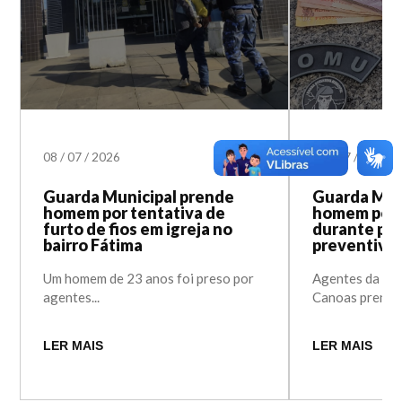
08
/
07
/
2026
08
/
07
/
2026
Guarda Municipal prende
Guarda Mun
homem por tentativa de
homem por t
furto de fios em igreja no
durante pa
bairro Fátima
preventivo
Um homem de 23 anos foi preso por
Agentes da Gu
agentes...
Canoas prende
LER MAIS
LER MAIS