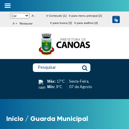
A -
Ir Conteudo [1]
Ir para menu principal [2]
Ir para busca [3]
Ir para atalhos [4]
A +
Restaurar
Pesquisar
Sexta-Feira,
Máx:
17°C
07 de Agosto
Mín:
9°C
Início
/
Guarda Municipal