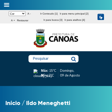
A -
Ir Conteudo [1]
Ir para menu principal [2]
Ir para busca [3]
Ir para atalhos [4]
A +
Restaurar
Pesquisar
Domingo,
Máx:
15°C
09 de Agosto
Mín:
7°C
Início
/
Ildo Meneghetti