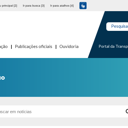
 principal [2]
Ir para busca [3]
Ir para atalhos [4]
Pesquisa
Portal da Trans
ação
Publicações oficiais
Ouvidoria
ão