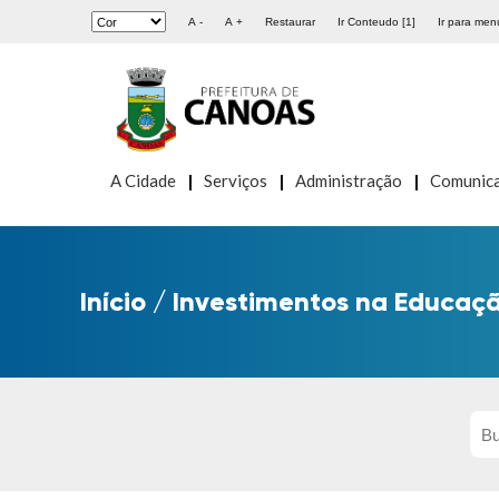
A -
A +
Restaurar
Ir Conteudo [1]
Ir para menu
A Cidade
Serviços
Administração
Comunic
Início
/
Investimentos na Educaç