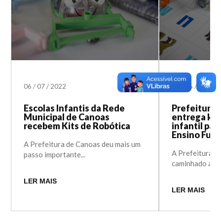
06
/
07
/
2022
03
/
06
/
2022
Escolas Infantis da Rede
Prefeitura 
Municipal de Canoas
entrega kit
recebem Kits de Robótica
infantil par
Ensino Fun
A Prefeitura de Canoas deu mais um
A Prefeitura d
passo importante...
caminhado a pa
LER MAIS
LER MAIS