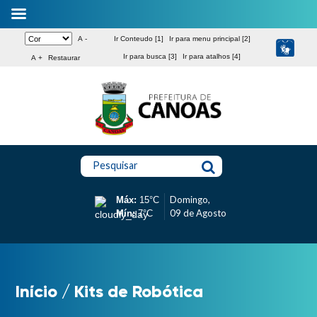
A -
Ir Conteudo [1]
Ir para menu principal [2]
Ir para busca [3]
Ir para atalhos [4]
A +
Restaurar
Pesquisar
Domingo,
Máx:
15°C
09 de Agosto
Mín:
7°C
Início
/
Kits de Robótica