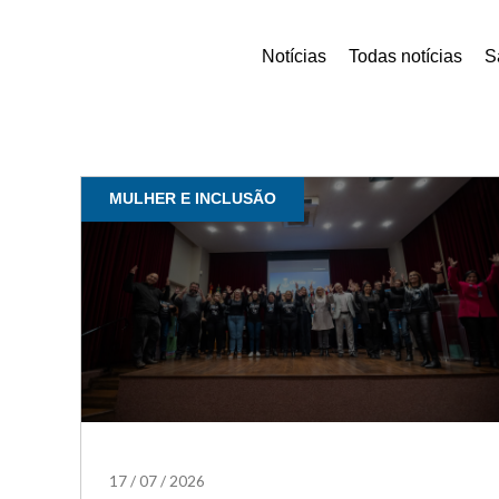
Notícias
Todas notícias
S
MULHER E INCLUSÃO
17
/
07
/
2026