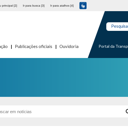
 principal [2]
Ir para busca [3]
Ir para atalhos [4]
Pesquisa
Portal da Trans
ação
Publicações oficiais
Ouvidoria