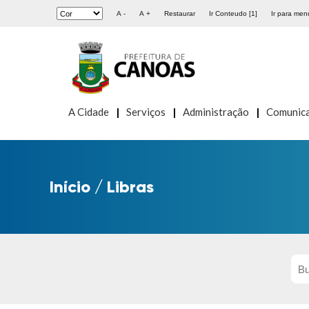
A -
A +
Restaurar
Ir Conteudo [1]
Ir para menu
A Cidade
Serviços
Administração
Comunic
Início
/
Libras