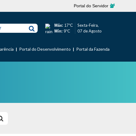
Portal do Servidor
Sexta-Feira,
Máx:
17°C
r
07 de Agosto
Mín:
9°C
parência
Portal do Desenvolvimento
Portal da Fazenda