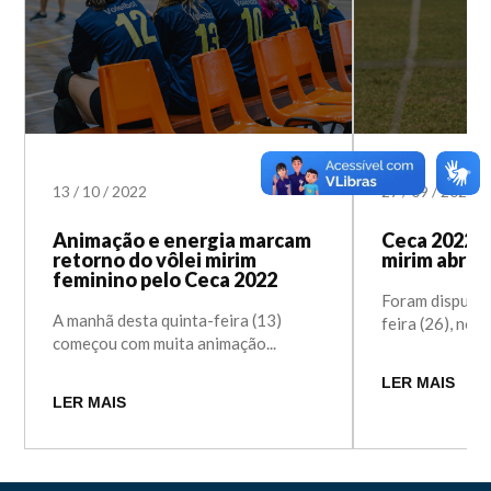
13
/
10
/
2022
27
/
09
/
2022
Animação e energia marcam
Ceca 2022: 
retorno do vôlei mirim
mirim abre 
feminino pelo Ceca 2022
Foram disputad
A manhã desta quinta-feira (13)
feira (26), no 
começou com muita animação...
LER MAIS
LER MAIS