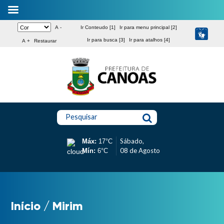
A -
Ir Conteudo [1]
Ir para menu principal [2]
Ir para busca [3]
Ir para atalhos [4]
A +
Restaurar
Pesquisar
Sábado,
Máx:
17°C
08 de Agosto
Mín:
6°C
Início
/
Mirim