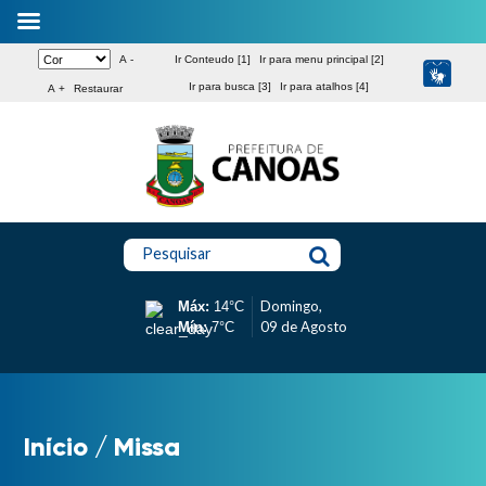
A -
Ir Conteudo [1]
Ir para menu principal [2]
Ir para busca [3]
Ir para atalhos [4]
A +
Restaurar
Pesquisar
Domingo,
Máx:
14°C
09 de Agosto
Mín:
7°C
Início
/
Missa