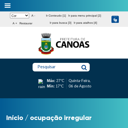
A -
Ir Conteudo [1]
Ir para menu principal [2]
Ir para busca [3]
Ir para atalhos [4]
A +
Restaurar
Pesquisar
Quinta-Feira,
Máx:
27°C
06 de Agosto
Mín:
17°C
Início
/
ocupação irregular