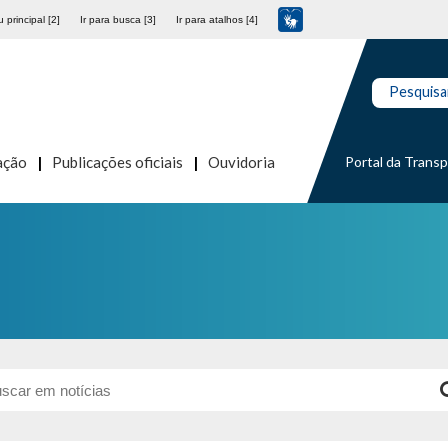
 principal [2]
Ir para busca [3]
Ir para atalhos [4]
Pesquisa
Portal da Trans
ação
Publicações oficiais
Ouvidoria