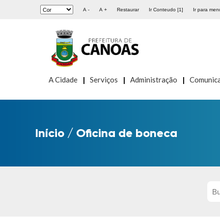
A -
A +
Restaurar
Ir Conteudo [1]
Ir para menu
A Cidade
Serviços
Administração
Comunic
Início
/
Oficina de boneca