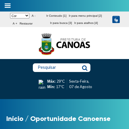
A -
Ir Conteudo [1]
Ir para menu principal [2]
Ir para busca [3]
Ir para atalhos [4]
A +
Restaurar
Pesquisar
Sexta-Feira,
Máx:
29°C
07 de Agosto
Mín:
17°C
Início
/
Oportunidade Canoense