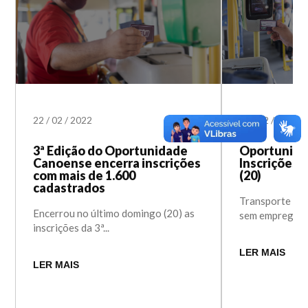
22
/
02
/
2022
17
/
02
/
2022
3ª Edição do Oportunidade
Oportunida
Canoense encerra inscrições
Inscrições 
com mais de 1.600
(20)
cadastrados
Transporte gra
Encerrou no último domingo (20) as
sem emprego é 
inscrições da 3ª...
LER MAIS
LER MAIS