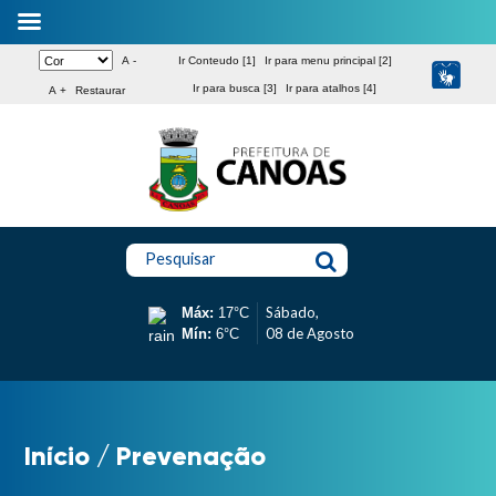
A -
Ir Conteudo [1]
Ir para menu principal [2]
Ir para busca [3]
Ir para atalhos [4]
A +
Restaurar
Pesquisar
Sábado,
Máx:
17°C
08 de Agosto
Mín:
6°C
Início
/
Prevenação