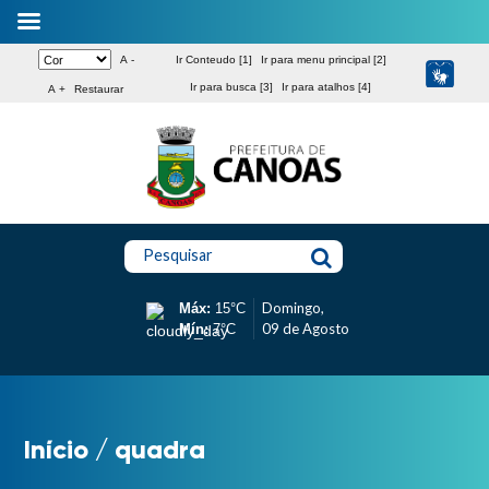
A -
Ir Conteudo [1]
Ir para menu principal [2]
Ir para busca [3]
Ir para atalhos [4]
A +
Restaurar
Pesquisar
Domingo,
Máx:
15°C
09 de Agosto
Mín:
7°C
Início
/
quadra