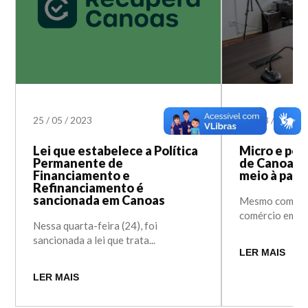
25
/
05
/
2023
14
/
08
/
2020
Lei que estabelece a Política
Micro e pe
Permanente de
de Canoas 
Financiamento e
meio à pan
Refinanciamento é
sancionada em Canoas
Mesmo com a fl
comércio em Ca
Nessa quarta-feira (24), foi
sancionada a lei que trata...
LER MAIS
LER MAIS