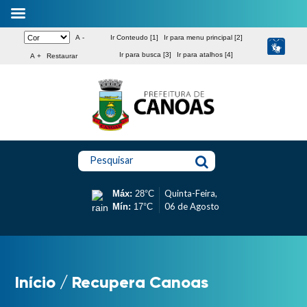
A -
Ir Conteudo [1]
Ir para menu principal [2]
Ir para busca [3]
Ir para atalhos [4]
A +
Restaurar
Pesquisar
Quinta-Feira,
Máx:
28°C
06 de Agosto
Mín:
17°C
Início
/
Recupera Canoas