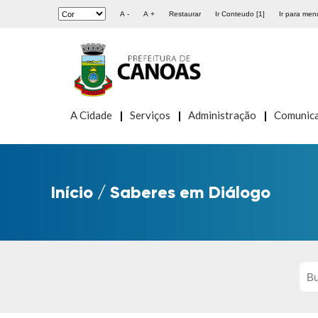
A -
A +
Restaurar
Ir Conteudo [1]
Ir para menu
A Cidade
Serviços
Administração
Comunic
Início
/
Saberes em Diálogo