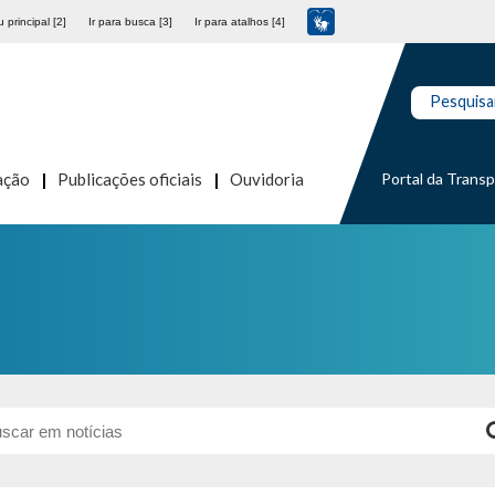
 principal [2]
Ir para busca [3]
Ir para atalhos [4]
Pesquisa
Portal da Trans
ação
Publicações oficiais
Ouvidoria