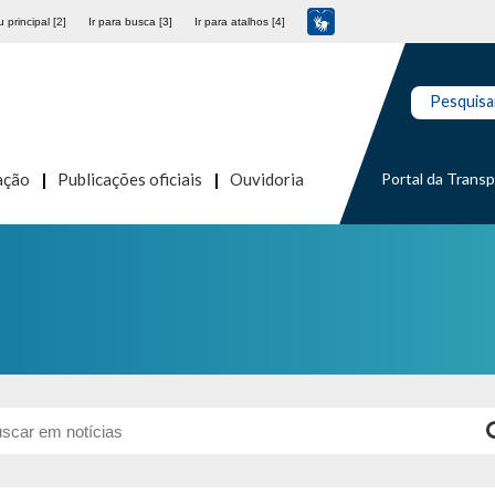
 principal [2]
Ir para busca [3]
Ir para atalhos [4]
Pesquisa
Portal da Trans
ação
Publicações oficiais
Ouvidoria