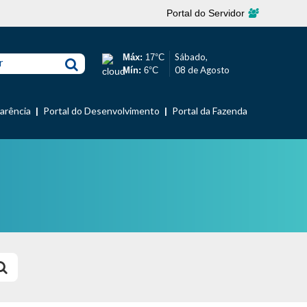
Portal do Servidor
Sábado,
Máx:
17°C
r
08 de Agosto
Mín:
6°C
parência
Portal do Desenvolvimento
Portal da Fazenda