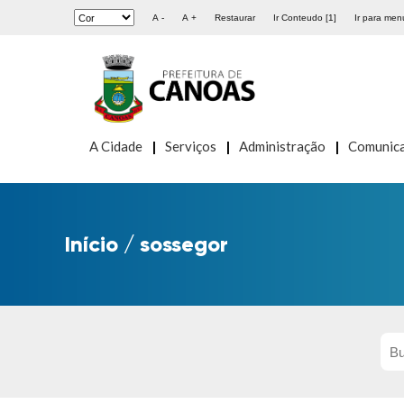
A -
A +
Restaurar
Ir Conteudo [1]
Ir para menu
A Cidade
Serviços
Administração
Comunic
Início
/
sossegor