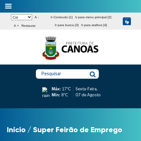
A -
Ir Conteudo [1]
Ir para menu principal [2]
Ir para busca [3]
Ir para atalhos [4]
A +
Restaurar
Pesquisar
Sexta-Feira,
Máx:
17°C
07 de Agosto
Mín:
8°C
Início
/
Super Feirão de Emprego