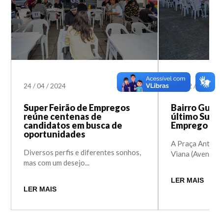
24
/
04
/
2024
14
/
12
/
2022
Super Feirão de Empregos
Bairro Guaj
reúne centenas de
último Supe
candidatos em busca de
Emprego do
oportunidades
A Praça Antôni
Diversos perfis e diferentes sonhos,
Viana (Avenida 
mas com um desejo...
LER MAIS
LER MAIS