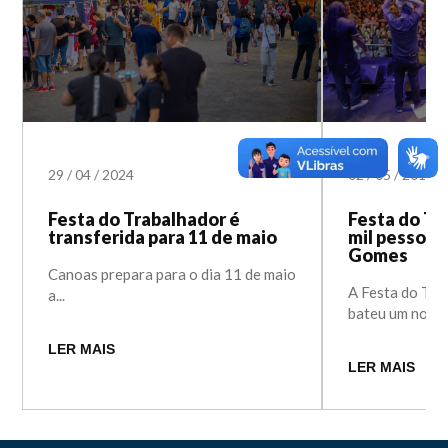
29
/
04
/
2024
02
/
05
/
2019
Festa do Trabalhador é
Festa do Tr
transferida para 11 de maio
mil pessoas
Gomes
Canoas prepara para o dia 11 de maio
A Festa do Tra
a...
bateu um novo..
LER MAIS
LER MAIS