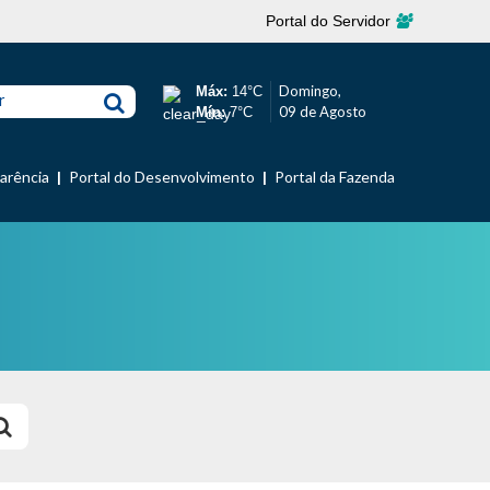
Portal do Servidor
Domingo,
Máx:
14°C
r
09 de Agosto
Mín:
7°C
parência
Portal do Desenvolvimento
Portal da Fazenda